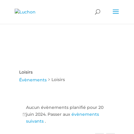
Loisirs
Loisirs
Évènements
Évènements
for
Aucun évènements planifié pour 20
juin 2024. Passer aux
évènements
20
Notice
suivants
.
juin
2024