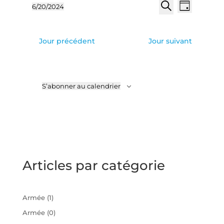
Recherch
Naviga
6/20/2024
Jour
de
et
Sélectionnez
Recherche
vues
une
navigatio
Évène
date.
de
Jour précédent
Jour suivant
vues
Évèneme
S’abonner au calendrier
Articles par catégorie
Armée
(1)
Armée
(0)