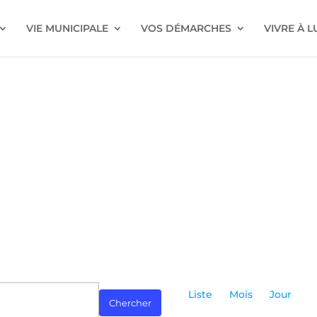
VIE MUNICIPALE
VOS DÉMARCHES
VIVRE À 
Navigatio
de
Liste
Mois
Jour
Chercher
vues