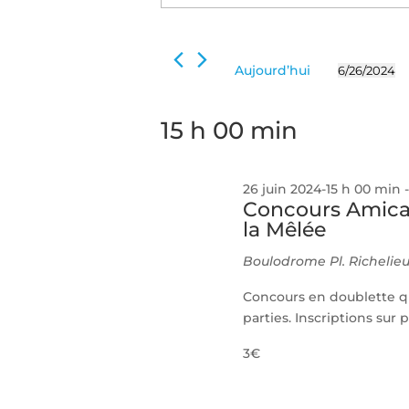
26
de
clé.
juin
Rechercher
vues
2024
Évènements
Évènements
Aujourd’hui
6/26/2024
par
Sélectionn
mot-
une
clé.
15 h 00 min
date.
26 juin 2024-15 h 00 min
Concours Amica
la Mêlée
Boulodrome
Pl. Richeli
Concours en doublette q
parties. Inscriptions sur 
3€