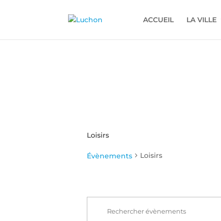
ACCUEIL
LA VILLE
Loisirs
Loisirs
Évènements
Recherche
Évènements
et
for
Saisir
navigation
mot-