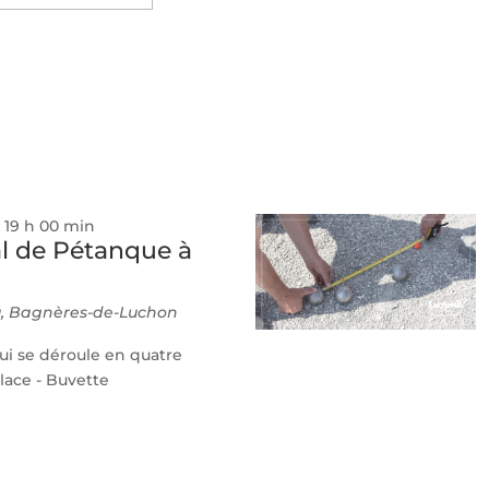
Évènemen
ez
-
19 h 00 min
l de Pétanque à
eu, Bagnères-de-Luchon
ui se déroule en quatre
place - Buvette