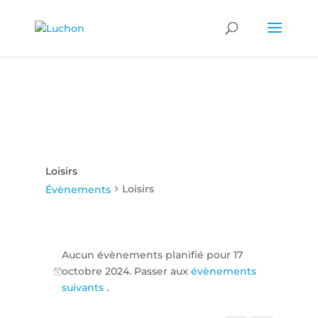
Loisirs
Loisirs
Évènements
Évènements
for
Aucun évènements planifié pour 17
octobre 2024. Passer aux
évènements
17
Notice
suivants
.
octobre
2024