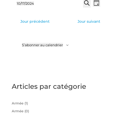
Recherch
Naviga
10/17/2024
Jour
de
et
Sélectionnez
Recherche
vues
une
navigatio
Évène
date.
de
Jour précédent
Jour suivant
vues
Évèneme
S’abonner au calendrier
Articles par catégorie
Armée
(1)
Armée
(0)