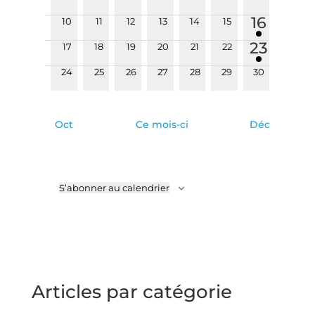
évènements
évènements
évènements
évènements
évènements
évènements
évènements
Évèneme
1
16
0
0
0
0
0
0
10
11
12
13
14
15
évènements
évènements
évènements
évènements
évènements
évènements
évènem
1
23
0
0
0
0
0
0
17
18
19
20
21
22
évènements
évènements
évènements
évènements
évènements
évènements
évènem
0
0
0
0
0
0
0
24
25
26
27
28
29
30
évènements
évènements
évènements
évènements
évènements
évènements
évènements
Oct
Ce mois-ci
Déc
S’abonner au calendrier
Articles par catégorie