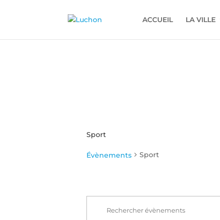
ACCUEIL
LA VILLE
Sport
Sport
Évènements
Recherche
Évènements
et
for
Saisir
navigation
mot-