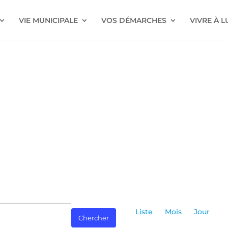
VIE MUNICIPALE
VOS DÉMARCHES
VIVRE À 
Navigatio
de
Liste
Mois
Jour
Chercher
vues