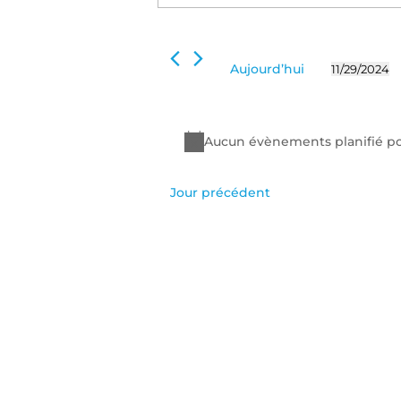
29
de
clé.
novembre
Rechercher
vues
2024
Évènements
Évènements
Aujourd’hui
11/29/2024
par
Sélectionn
mot-
une
clé.
date.
Aucun évènements planifié p
Jour précédent