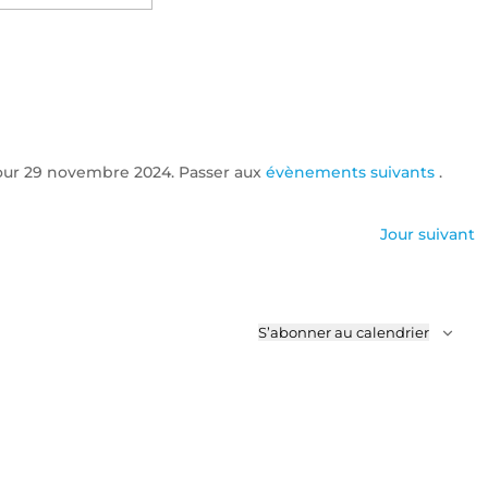
Évènemen
ez
our 29 novembre 2024. Passer aux
évènements suivants
.
Notice
Jour suivant
S’abonner au calendrier