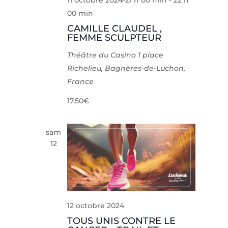
11 octobre 2024-21 h 00 min
-
22 h
00 min
CAMILLE CLAUDEL ,
FEMME SCULPTEUR
Théâtre du Casino
1 place
Richelieu, Bagnères-de-Luchon,
France
17.50€
sam
12
12 octobre 2024
TOUS UNIS CONTRE LE