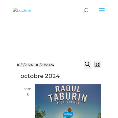
Évènements
Recherch
Naviga
10/5/2024
 - 
10/20/2024
Liste
de
et
Sélectionnez
Recherche
vues
octobre 2024
une
navigatio
Évène
date.
de
sam
vues
5
Évèneme