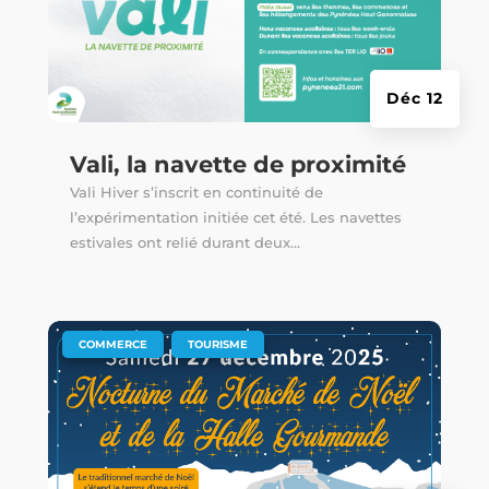
Déc 12
Vali, la navette de proximité
Vali Hiver s’inscrit en continuité de
l’expérimentation initiée cet été. Les navettes
estivales ont relié durant deux...
|
,
COMMERCE
TOURISME