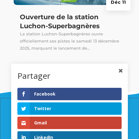
Déc 11
Ouverture de la station
Luchon-Superbagnères
La station Luchon-Superbagnères ouvre
officiellement ses pistes le samedi 13 décembre
2025, marquant le lancement de...
Partager
Facebook
Twitter
© Copyright Ville de Luchon
RGPD & Politique des cookies
Gmail
LinkedIn