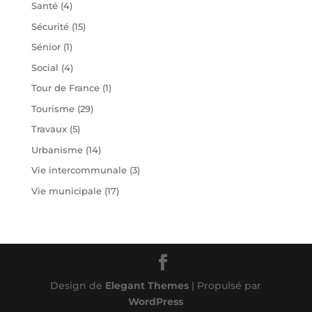
Santé
(4)
Sécurité
(15)
Sénior
(1)
Social
(4)
Tour de France
(1)
Tourisme
(29)
Travaux
(5)
Urbanisme
(14)
Vie intercommunale
(3)
Vie municipale
(17)
Design de
Elegant Themes
| Propulsé par
WordPress