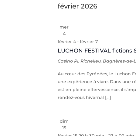
février 2026
mer
4
février 4
-
février 7
LUCHON FESTIVAL fictions 
Casino
Pl. Richelieu, Bagnères-de-
Au cœur des Pyrénées, le Luchon Fes
une expérience à vivre. Dans une ré
est en pleine effervescence, il s’
rendez-vous hivernal […]
dim
15
février 15-20 h 30 min
-
22 h 00 min