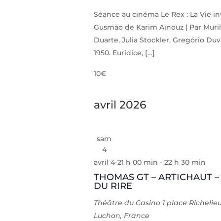
Séance au cinéma Le Rex : La Vie inv
Gusmão de Karim Aïnouz | Par Muril
Duarte, Julia Stockler, Gregório Duvi
1950. Euridice, […]
10€
avril 2026
sam
4
avril 4-21 h 00 min
-
22 h 30 min
THOMAS GT – ARTICHAUT –
DU RIRE
Théâtre du Casino
1 place Richelie
Luchon, France