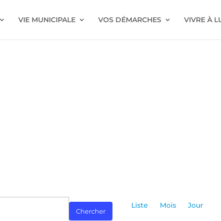
VIE MUNICIPALE
VOS DÉMARCHES
VIVRE À 
Navigatio
de
Liste
Mois
Jour
Chercher
vues