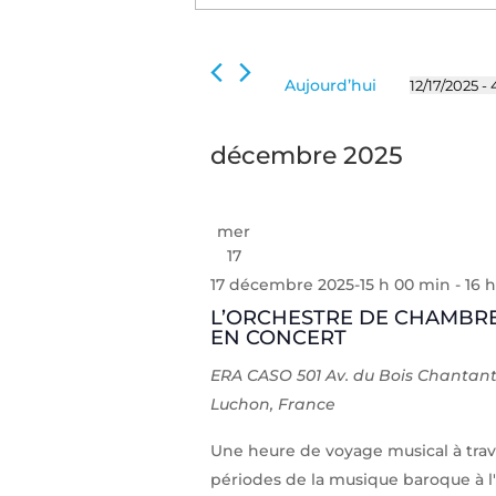
de
clé.
Rechercher
vues
Évènements
Évènements
Aujourd’hui
12/17/2025
 - 
par
Sélectionn
mot-
une
clé.
décembre 2025
date.
mer
17
17 décembre 2025-15 h 00 min
-
16 
L’ORCHESTRE DE CHAMBR
EN CONCERT
ERA CASO
501 Av. du Bois Chantan
Luchon, France
Une heure de voyage musical à trave
périodes de la musique baroque à 