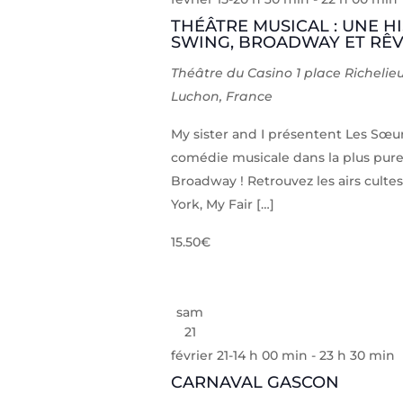
THÉÂTRE MUSICAL : UNE H
SWING, BROADWAY ET RÊV
Théâtre du Casino
1 place Richelie
Luchon, France
My sister and I présentent Les Sœ
comédie musicale dans la plus pure
Broadway ! Retrouvez les airs cult
York, My Fair […]
15.50€
sam
21
février 21-14 h 00 min
-
23 h 30 min
CARNAVAL GASCON