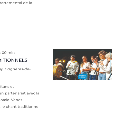
épartemental de la
h 00 min
DITIONNELS
uy, Bagnères-de-
itans et
n partenariat avec la
torala. Venez
 le chant traditionnel