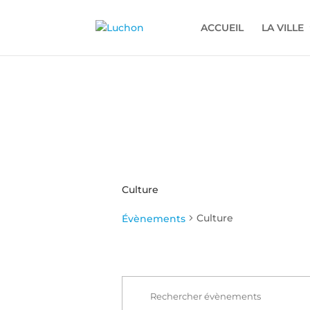
ACCUEIL
LA VILLE
Culture
Culture
Évènements
Recherche
Évènements
et
Saisir
navigation
mot-